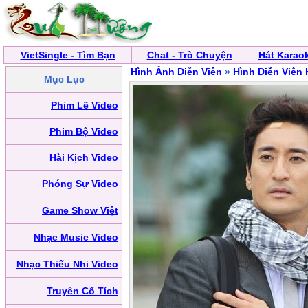
VietSingle - Tìm Bạn
Chat - Trò Chuyện
Hát Karao
Hình Ảnh Diễn Viên
»
Hình Diễn Viên
Mục Lục
Phim Lẽ Video
Phim Bộ Video
Hài Kịch Video
Phóng Sự Video
Game Show Việt
Nhạc Music Video
Nhạc Thiếu Nhi Video
Truyện Cổ Tích