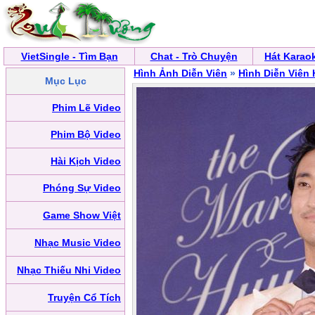
VietSingle - Tìm Bạn
Chat - Trò Chuyện
Hát Karao
Hình Ảnh Diễn Viên
»
Hình Diễn Viên
Mục Lục
Phim Lẽ Video
Phim Bộ Video
Hài Kịch Video
Phóng Sự Video
Game Show Việt
Nhạc Music Video
Nhạc Thiếu Nhi Video
Truyện Cổ Tích