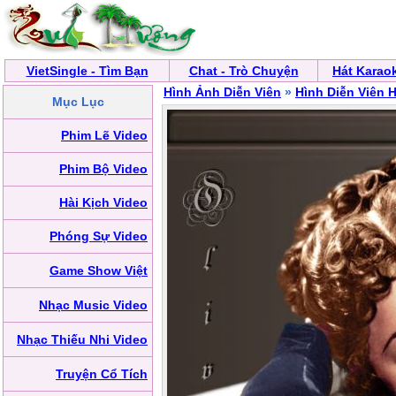
VietSingle - Tìm Bạn
Chat - Trò Chuyện
Hát Karao
Hình Ảnh Diễn Viên
»
Hình Diễn Viên 
Mục Lục
Phim Lẽ Video
Phim Bộ Video
Hài Kịch Video
Phóng Sự Video
Game Show Việt
Nhạc Music Video
Nhạc Thiếu Nhi Video
Truyện Cổ Tích