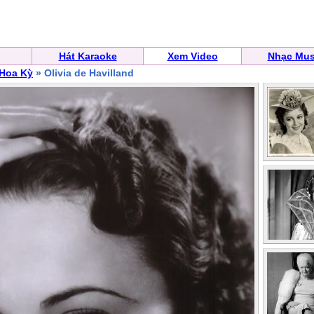
Hát Karaoke
Xem Video
Nhạc Mus
 Hoa Kỳ
» Olivia de Havilland