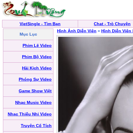
VietSingle - Tìm Bạn
Chat - Trò Chuyện
Hình Ảnh Diễn Viên
»
Hình Diễn Viên
Mục Lục
Phim Lẽ Video
Phim Bộ Video
Hài Kịch Video
Phóng Sự Video
Game Show Việt
Nhạc Music Video
Nhạc Thiếu Nhi Video
Truyện Cổ Tích