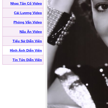
Nhạc Tân Cổ Video
Cải Lương Video
Phỏng Vấn Video
Nấu Ăn Video
Tiểu Sử Diễn Viên
Hình Ảnh Diễn Viên
Tin Tức Diễn Viên