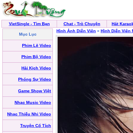
VietSingle - Tìm Bạn
Chat - Trò Chuyện
Hát Karao
Hình Ảnh Diễn Viên
»
Hình Diễn Viên
Mục Lục
Phim Lẽ Video
Phim Bộ Video
Hài Kịch Video
Phóng Sự Video
Game Show Việt
Nhạc Music Video
Nhạc Thiếu Nhi Video
Truyện Cổ Tích