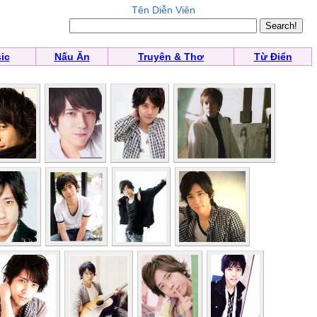
Tên Diễn Viên
ic
Nấu Ăn
Truyện & Thơ
Từ Điển