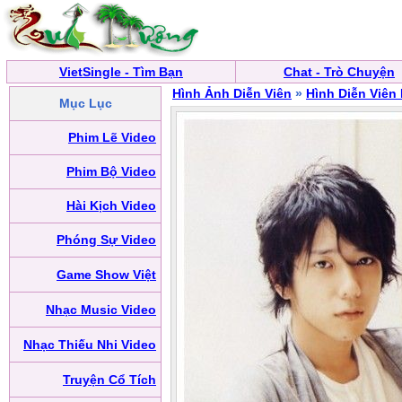
VietSingle - Tìm Bạn
Chat - Trò Chuyện
Hình Ảnh Diễn Viên
»
Hình Diễn Viên
Mục Lục
Phim Lẽ Video
Phim Bộ Video
Hài Kịch Video
Phóng Sự Video
Game Show Việt
Nhạc Music Video
Nhạc Thiếu Nhi Video
Truyện Cổ Tích