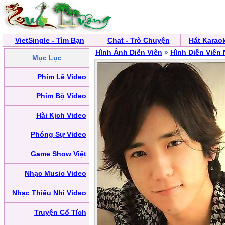
VietSingle - Tìm Bạn
Chat - Trò Chuyện
Hát Karao
Hình Ảnh Diễn Viên
»
Hình Diễn Viên
Mục Lục
Phim Lẽ Video
Phim Bộ Video
Hài Kịch Video
Phóng Sự Video
Game Show Việt
Nhạc Music Video
Nhạc Thiếu Nhi Video
Truyện Cổ Tích