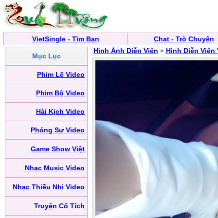
VietSingle - Tìm Bạn
Chat - Trò Chuyện
Hình Ảnh Diễn Viên
»
Hình Diễn Viên
Mục Lục
Phim Lẽ Video
Phim Bộ Video
Hài Kịch Video
Phóng Sự Video
Game Show Việt
Nhạc Music Video
Nhạc Thiếu Nhi Video
Truyện Cổ Tích