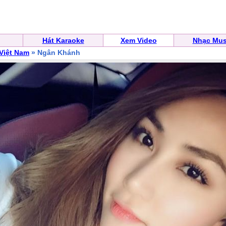
Hát Karaoke
Xem Video
Nhạc Mus
 Việt Nam
» Ngân Khánh