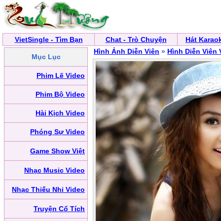
VietSingle - Tìm Bạn
Chat - Trò Chuyện
Hát Karao
Hình Ảnh Diễn Viên
»
Hình Diễn Viên 
Mục Lục
Phim Lẽ Video
Phim Bộ Video
Hài Kịch Video
Phóng Sự Video
Game Show Việt
Nhạc Music Video
Nhạc Thiếu Nhi Video
Truyện Cổ Tích