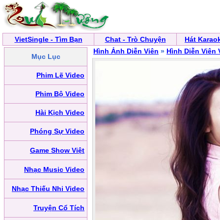
VietSingle - Tìm Bạn
Chat - Trò Chuyện
Hát Karao
Hình Ảnh Diễn Viên
»
Hình Diễn Viên 
Mục Lục
Phim Lẽ Video
Phim Bộ Video
Hài Kịch Video
Phóng Sự Video
Game Show Việt
Nhạc Music Video
Nhạc Thiếu Nhi Video
Truyện Cổ Tích