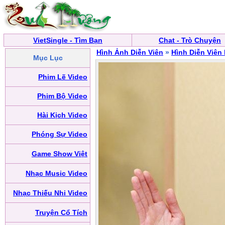
VietSingle - Tìm Bạn
Chat - Trò Chuyện
Hình Ảnh Diễn Viên
»
Hình Diễn Viên
Mục Lục
Phim Lẽ Video
Phim Bộ Video
Hài Kịch Video
Phóng Sự Video
Game Show Việt
Nhạc Music Video
Nhạc Thiếu Nhi Video
Truyện Cổ Tích