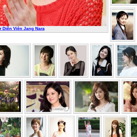
ử Diễn Viên Jang Nara