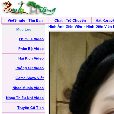
VietSingle - Tìm Bạn
Chat - Trò Chuyện
Hát Karao
Hình Ảnh Diễn Viên
»
Hình Diễn Viên
Mục Lục
Phim Lẽ Video
Phim Bộ Video
Hài Kịch Video
Phóng Sự Video
Game Show Việt
Nhạc Music Video
Nhạc Thiếu Nhi Video
Truyện Cổ Tích