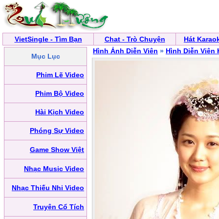
VietSingle - Tìm Bạn
Chat - Trò Chuyện
Hát Karao
Hình Ảnh Diễn Viên
»
Hình Diễn Viên
Mục Lục
Phim Lẽ Video
Phim Bộ Video
Hài Kịch Video
Phóng Sự Video
Game Show Việt
Nhạc Music Video
Nhạc Thiếu Nhi Video
Truyện Cổ Tích