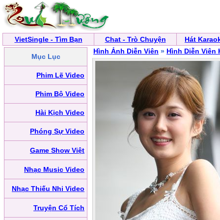
VietSingle - Tìm Bạn
Chat - Trò Chuyện
Hát Karao
Hình Ảnh Diễn Viên
»
Hình Diễn Viên
Mục Lục
Phim Lẽ Video
Phim Bộ Video
Hài Kịch Video
Phóng Sự Video
Game Show Việt
Nhạc Music Video
Nhạc Thiếu Nhi Video
Truyện Cổ Tích