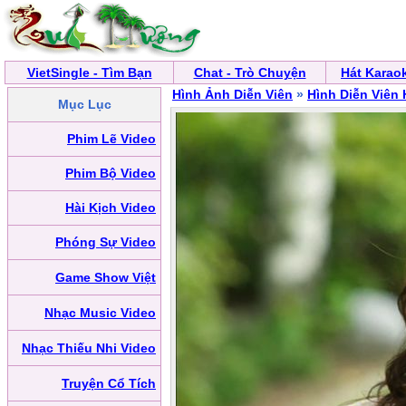
VietSingle - Tìm Bạn
Chat - Trò Chuyện
Hát Karao
Hình Ảnh Diễn Viên
»
Hình Diễn Viên
Mục Lục
Phim Lẽ Video
Phim Bộ Video
Hài Kịch Video
Phóng Sự Video
Game Show Việt
Nhạc Music Video
Nhạc Thiếu Nhi Video
Truyện Cổ Tích