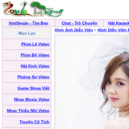
VietSingle - Tìm Bạn
Chat - Trò Chuyện
Hát Karao
Hình Ảnh Diễn Viên
»
Hình Diễn Viên
Mục Lục
Phim Lẽ Video
Phim Bộ Video
Hài Kịch Video
Phóng Sự Video
Game Show Việt
Nhạc Music Video
Nhạc Thiếu Nhi Video
Truyện Cổ Tích