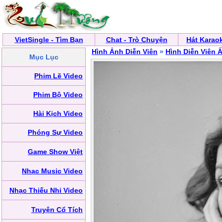
VietSingle - Tìm Bạn
Chat - Trò Chuyện
Hát Karao
Hình Ảnh Diễn Viên
»
Hình Diễn Viên 
Mục Lục
Phim Lẽ Video
Phim Bộ Video
Hài Kịch Video
Phóng Sự Video
Game Show Việt
Nhạc Music Video
Nhạc Thiếu Nhi Video
Truyện Cổ Tích