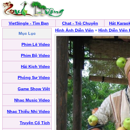
VietSingle - Tìm Bạn
Chat - Trò Chuyện
Hát Karao
Hình Ảnh Diễn Viên
»
Hình Diễn Viên
Mục Lục
Phim Lẽ Video
Phim Bộ Video
Hài Kịch Video
Phóng Sự Video
Game Show Việt
Nhạc Music Video
Nhạc Thiếu Nhi Video
Truyện Cổ Tích