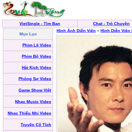
VietSingle - Tìm Bạn
Chat - Trò Chuyện
Hình Ảnh Diễn Viên
»
Hình Diễn Viên
Mục Lục
Phim Lẽ Video
Phim Bộ Video
Hài Kịch Video
Phóng Sự Video
Game Show Việt
Nhạc Music Video
Nhạc Thiếu Nhi Video
Truyện Cổ Tích