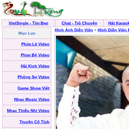
VietSingle - Tìm Bạn
Chat - Trò Chuyện
Hát Karao
Hình Ảnh Diễn Viên
»
Hình Diễn Viên
Mục Lục
Phim Lẽ Video
Phim Bộ Video
Hài Kịch Video
Phóng Sự Video
Game Show Việt
Nhạc Music Video
Nhạc Thiếu Nhi Video
Truyện Cổ Tích