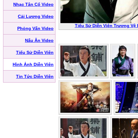
Nhạc Tân Cổ Video
Cải Lương Video
Tiểu Sử Diễn Viên Trương Vệ 
Phỏng Vấn Video
Nấu Ăn Video
Tiểu Sử Diễn Viên
Hình Ảnh Diễn Viên
Tin Tức Diễn Viên