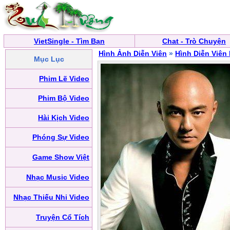
VietSingle - Tìm Bạn
Chat - Trò Chuyện
Hình Ảnh Diễn Viên
»
Hình Diễn Viên
Mục Lục
Phim Lẽ Video
Phim Bộ Video
Hài Kịch Video
Phóng Sự Video
Game Show Việt
Nhạc Music Video
Nhạc Thiếu Nhi Video
Truyện Cổ Tích