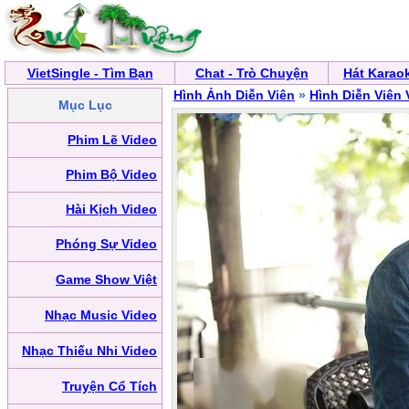
VietSingle - Tìm Bạn
Chat - Trò Chuyện
Hát Karao
Hình Ảnh Diễn Viên
»
Hình Diễn Viên 
Mục Lục
Phim Lẽ Video
Phim Bộ Video
Hài Kịch Video
Phóng Sự Video
Game Show Việt
Nhạc Music Video
Nhạc Thiếu Nhi Video
Truyện Cổ Tích