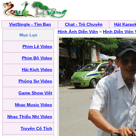
VietSingle - Tìm Bạn
Chat - Trò Chuyện
Hát Karao
Hình Ảnh Diễn Viên
»
Hình Diễn Viên 
Mục Lục
Phim Lẽ Video
Phim Bộ Video
Hài Kịch Video
Phóng Sự Video
Game Show Việt
Nhạc Music Video
Nhạc Thiếu Nhi Video
Truyện Cổ Tích