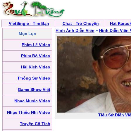
VietSingle - Tìm Bạn
Chat - Trò Chuyện
Hát Karao
Hình Ảnh Diễn Viên
»
Hình Diễn Viên 
Mục Lục
Phim Lẽ Video
Phim Bộ Video
Hài Kịch Video
Phóng Sự Video
Game Show Việt
Nhạc Music Video
Nhạc Thiếu Nhi Video
Tiểu Sử Diễn Vi
Truyện Cổ Tích