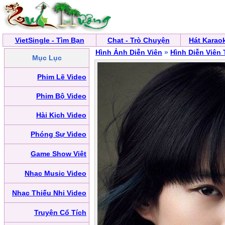
VietSingle - Tìm Bạn
Chat - Trò Chuyện
Hát Karao
Hình Ảnh Diễn Viên
»
Hình Diễn Viên
Mục Lục
Phim Lẽ Video
Phim Bộ Video
Hài Kịch Video
Phóng Sự Video
Game Show Việt
Nhạc Music Video
Nhạc Thiếu Nhi Video
Truyện Cổ Tích