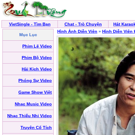
VietSingle - Tìm Bạn
Chat - Trò Chuyện
Hát Karao
Hình Ảnh Diễn Viên
»
Hình Diễn Viên
Mục Lục
Phim Lẽ Video
Phim Bộ Video
Hài Kịch Video
Phóng Sự Video
Game Show Việt
Nhạc Music Video
Nhạc Thiếu Nhi Video
Truyện Cổ Tích