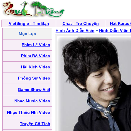
VietSingle - Tìm Bạn
Chat - Trò Chuyện
Hát Karao
Hình Ảnh Diễn Viên
»
Hình Diễn Viên
Mục Lục
Phim Lẽ Video
Phim Bộ Video
Hài Kịch Video
Phóng Sự Video
Game Show Việt
Nhạc Music Video
Nhạc Thiếu Nhi Video
Truyện Cổ Tích