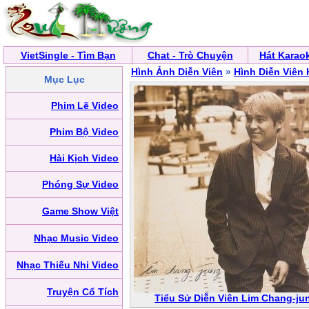
VietSingle - Tìm Bạn
Chat - Trò Chuyện
Hát Karao
Hình Ảnh Diễn Viên
»
Hình Diễn Viên
Mục Lục
Phim Lẽ Video
Phim Bộ Video
Hài Kịch Video
Phóng Sự Video
Game Show Việt
Nhạc Music Video
Nhạc Thiếu Nhi Video
Truyện Cổ Tích
Tiểu Sử Diễn Viên Lim Chang-ju