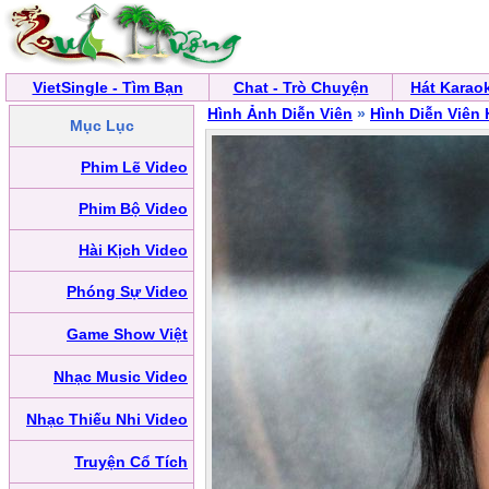
VietSingle - Tìm Bạn
Chat - Trò Chuyện
Hát Karao
Hình Ảnh Diễn Viên
»
Hình Diễn Viên
Mục Lục
Phim Lẽ Video
Phim Bộ Video
Hài Kịch Video
Phóng Sự Video
Game Show Việt
Nhạc Music Video
Nhạc Thiếu Nhi Video
Truyện Cổ Tích