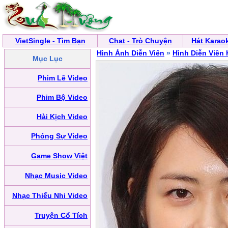
VietSingle - Tìm Bạn
Chat - Trò Chuyện
Hát Karao
Hình Ảnh Diễn Viên
»
Hình Diễn Viên
Mục Lục
Phim Lẽ Video
Phim Bộ Video
Hài Kịch Video
Phóng Sự Video
Game Show Việt
Nhạc Music Video
Nhạc Thiếu Nhi Video
Truyện Cổ Tích