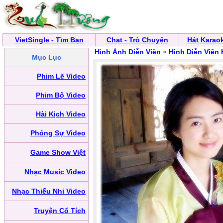
VietSingle - Tìm Bạn
Chat - Trò Chuyện
Hát Karao
Hình Ảnh Diễn Viên
»
Hình Diễn Viên
Mục Lục
Phim Lẽ Video
Phim Bộ Video
Hài Kịch Video
Phóng Sự Video
Game Show Việt
Nhạc Music Video
Nhạc Thiếu Nhi Video
Truyện Cổ Tích