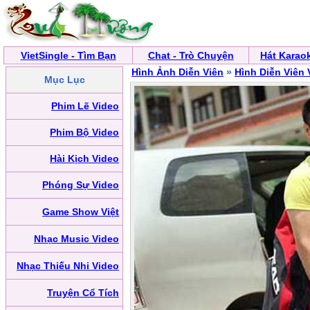
VietSingle - Tìm Bạn
Chat - Trò Chuyện
Hát Karao
Hình Ảnh Diễn Viên
»
Hình Diễn Viên 
Mục Lục
Phim Lẽ Video
Phim Bộ Video
Hài Kịch Video
Phóng Sự Video
Game Show Việt
Nhạc Music Video
Nhạc Thiếu Nhi Video
Truyện Cổ Tích