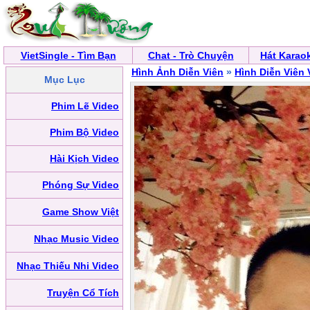
VietSingle - Tìm Bạn
Chat - Trò Chuyện
Hát Karao
Hình Ảnh Diễn Viên
»
Hình Diễn Viên 
Mục Lục
Phim Lẽ Video
Phim Bộ Video
Hài Kịch Video
Phóng Sự Video
Game Show Việt
Nhạc Music Video
Nhạc Thiếu Nhi Video
Truyện Cổ Tích