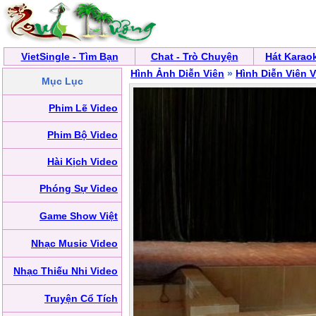
VietSingle - Tìm Bạn
Chat - Trò Chuyện
Hát Karao
Hình Ảnh Diễn Viên
»
Hình Diễn Viên 
Mục Lục
Phim Lẽ Video
Phim Bộ Video
Hài Kịch Video
Phóng Sự Video
Game Show Việt
Nhạc Music Video
Nhạc Thiếu Nhi Video
Truyện Cổ Tích