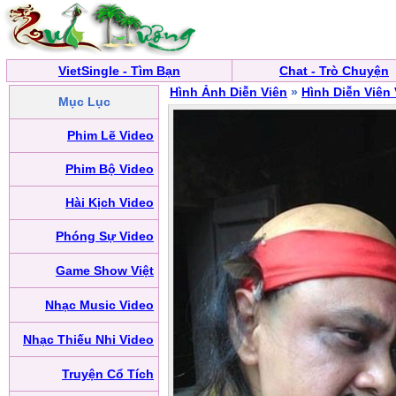
VietSingle - Tìm Bạn
Chat - Trò Chuyện
Hình Ảnh Diễn Viên
»
Hình Diễn Viên
Mục Lục
Phim Lẽ Video
Phim Bộ Video
Hài Kịch Video
Phóng Sự Video
Game Show Việt
Nhạc Music Video
Nhạc Thiếu Nhi Video
Truyện Cổ Tích