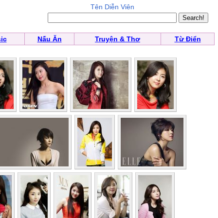
Tên Diễn Viên
ic
Nấu Ăn
Truyện & Thơ
Từ Điển