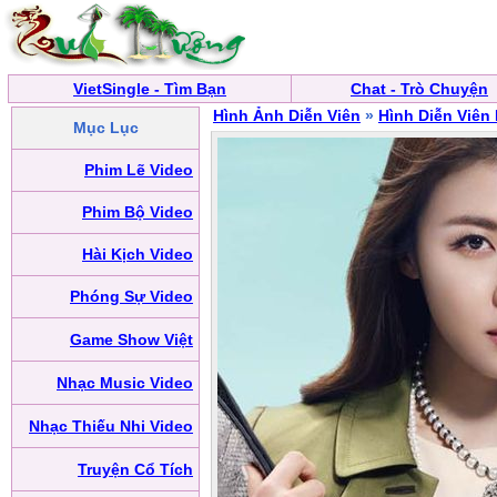
VietSingle - Tìm Bạn
Chat - Trò Chuyện
Hình Ảnh Diễn Viên
»
Hình Diễn Viên
Mục Lục
Phim Lẽ Video
Phim Bộ Video
Hài Kịch Video
Phóng Sự Video
Game Show Việt
Nhạc Music Video
Nhạc Thiếu Nhi Video
Truyện Cổ Tích