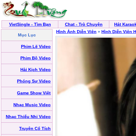
VietSingle - Tìm Bạn
Chat - Trò Chuyện
Hát Karao
Hình Ảnh Diễn Viên
»
Hình Diễn Viên
Mục Lục
Phim Lẽ Video
Phim Bộ Video
Hài Kịch Video
Phóng Sự Video
Game Show Việt
Nhạc Music Video
Nhạc Thiếu Nhi Video
Truyện Cổ Tích