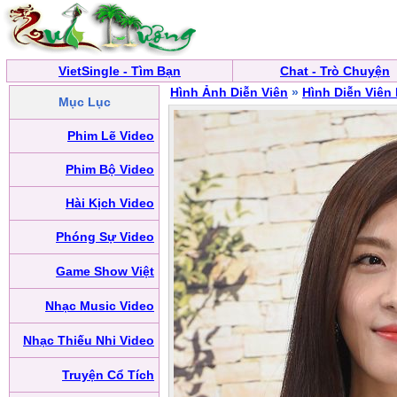
VietSingle - Tìm Bạn
Chat - Trò Chuyện
Hình Ảnh Diễn Viên
»
Hình Diễn Viên
Mục Lục
Phim Lẽ Video
Phim Bộ Video
Hài Kịch Video
Phóng Sự Video
Game Show Việt
Nhạc Music Video
Nhạc Thiếu Nhi Video
Truyện Cổ Tích