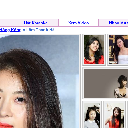
Hát Karaoke
Xem Video
Nhạc Mus
 Hồng Kông
» Lâm Thanh Hà