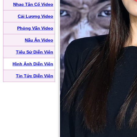
Nhạc Tân Cổ Video
Cải Lương Video
Phỏng Vấn Video
Nấu Ăn Video
Tiểu Sử Diễn Viên
Hình Ảnh Diễn Viên
Tin Tức Diễn Viên