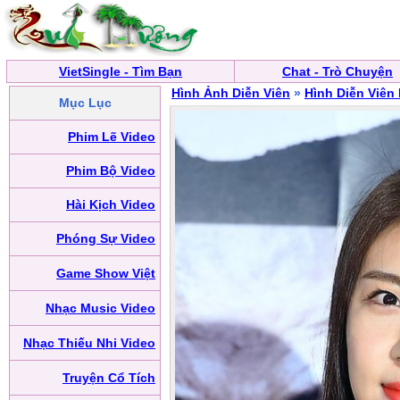
VietSingle - Tìm Bạn
Chat - Trò Chuyện
Hình Ảnh Diễn Viên
»
Hình Diễn Viên
Mục Lục
Phim Lẽ Video
Phim Bộ Video
Hài Kịch Video
Phóng Sự Video
Game Show Việt
Nhạc Music Video
Nhạc Thiếu Nhi Video
Truyện Cổ Tích