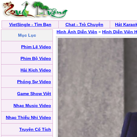
VietSingle - Tìm Bạn
Chat - Trò Chuyện
Hát Karao
Hình Ảnh Diễn Viên
»
Hình Diễn Viên
Mục Lục
Phim Lẽ Video
Phim Bộ Video
Hài Kịch Video
Phóng Sự Video
Game Show Việt
Nhạc Music Video
Nhạc Thiếu Nhi Video
Truyện Cổ Tích