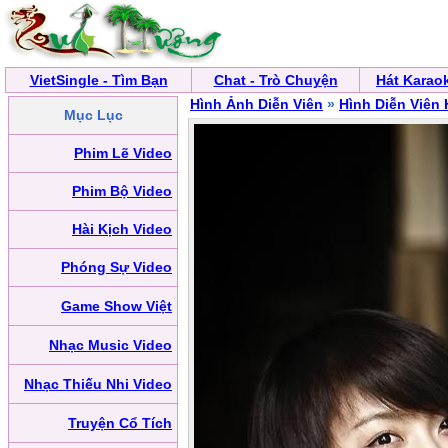
VietSingle - Tìm Bạn
Chat - Trò Chuyện
Hát Karao
Hình Ảnh Diễn Viên
»
Hình Diễn Viên
Mục Lục
Phim Lẽ Video
Phim Bộ Video
Hài Kịch Video
Phóng Sự Video
Game Show Việt
Nhạc Music Video
Nhạc Thiếu Nhi Video
Truyện Cổ Tích