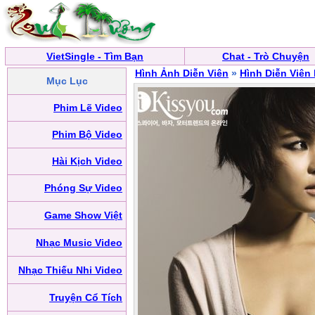
VietSingle - Tìm Bạn
Chat - Trò Chuyện
Hình Ảnh Diễn Viên
»
Hình Diễn Viên
Mục Lục
Phim Lẽ Video
Phim Bộ Video
Hài Kịch Video
Phóng Sự Video
Game Show Việt
Nhạc Music Video
Nhạc Thiếu Nhi Video
Truyện Cổ Tích