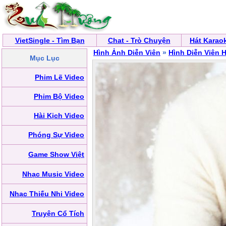
VietSingle - Tìm Bạn
Chat - Trò Chuyện
Hát Karao
Hình Ảnh Diễn Viên
»
Hình Diễn Viên
Mục Lục
Phim Lẽ Video
Phim Bộ Video
Hài Kịch Video
Phóng Sự Video
Game Show Việt
Nhạc Music Video
Nhạc Thiếu Nhi Video
Truyện Cổ Tích