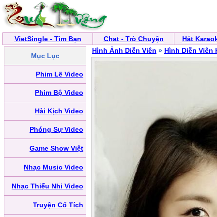
VietSingle - Tìm Bạn
Chat - Trò Chuyện
Hát Karao
Hình Ảnh Diễn Viên
»
Hình Diễn Viên
Mục Lục
Phim Lẽ Video
Phim Bộ Video
Hài Kịch Video
Phóng Sự Video
Game Show Việt
Nhạc Music Video
Nhạc Thiếu Nhi Video
Truyện Cổ Tích