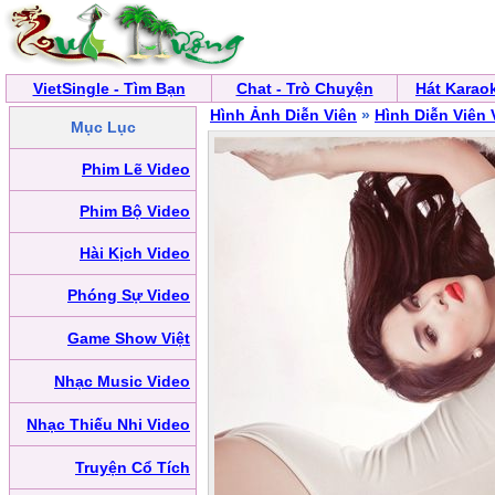
VietSingle - Tìm Bạn
Chat - Trò Chuyện
Hát Karao
Hình Ảnh Diễn Viên
»
Hình Diễn Viên 
Mục Lục
Phim Lẽ Video
Phim Bộ Video
Hài Kịch Video
Phóng Sự Video
Game Show Việt
Nhạc Music Video
Nhạc Thiếu Nhi Video
Truyện Cổ Tích