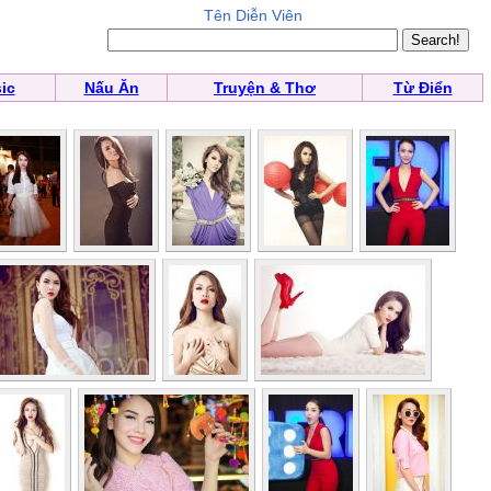
Tên Diễn Viên
ic
Nấu Ăn
Truyện & Thơ
Từ Điển