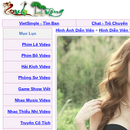
VietSingle - Tìm Bạn
Chat - Trò Chuyện
Hình Ảnh Diễn Viên
»
Hình Diễn Viên
Mục Lục
Phim Lẽ Video
Phim Bộ Video
Hài Kịch Video
Phóng Sự Video
Game Show Việt
Nhạc Music Video
Nhạc Thiếu Nhi Video
Truyện Cổ Tích