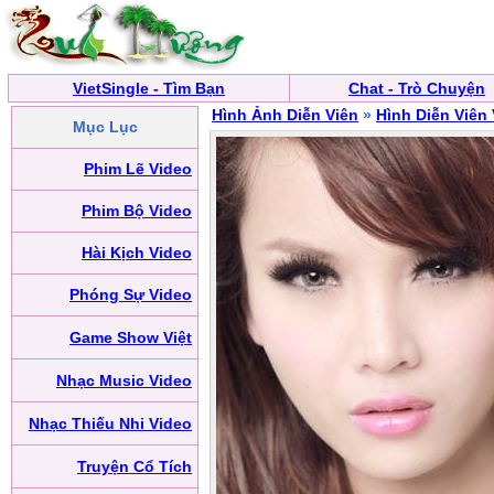
VietSingle - Tìm Bạn
Chat - Trò Chuyện
Hình Ảnh Diễn Viên
»
Hình Diễn Viên
Mục Lục
Phim Lẽ Video
Phim Bộ Video
Hài Kịch Video
Phóng Sự Video
Game Show Việt
Nhạc Music Video
Nhạc Thiếu Nhi Video
Truyện Cổ Tích