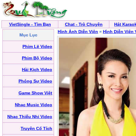
VietSingle - Tìm Bạn
Chat - Trò Chuyện
Hát Karao
Hình Ảnh Diễn Viên
»
Hình Diễn Viên 
Mục Lục
Phim Lẽ Video
Phim Bộ Video
Hài Kịch Video
Phóng Sự Video
Game Show Việt
Nhạc Music Video
Nhạc Thiếu Nhi Video
Truyện Cổ Tích