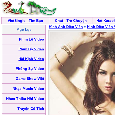
VietSingle - Tìm Bạn
Chat - Trò Chuyện
Hát Karao
Hình Ảnh Diễn Viên
»
Hình Diễn Viên 
Mục Lục
Phim Lẽ Video
Phim Bộ Video
Hài Kịch Video
Phóng Sự Video
Game Show Việt
Nhạc Music Video
Nhạc Thiếu Nhi Video
Truyện Cổ Tích