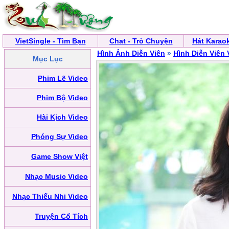
VietSingle - Tìm Bạn
Chat - Trò Chuyện
Hát Karao
Hình Ảnh Diễn Viên
»
Hình Diễn Viên 
Mục Lục
Phim Lẽ Video
Phim Bộ Video
Hài Kịch Video
Phóng Sự Video
Game Show Việt
Nhạc Music Video
Nhạc Thiếu Nhi Video
Truyện Cổ Tích